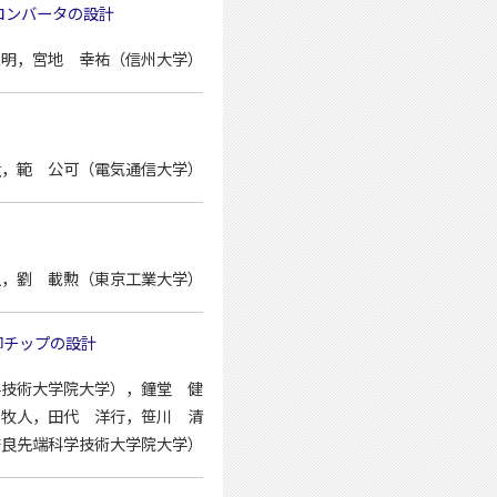
コンバータの設計
保明，宮地 幸祐（信州大学）
oang，範 公可（電気通信大学）
真人，劉 載勲（東京工業大学）
御チップの設計
先端科学技術大学院大学），鐘堂 健
 牧人，田代 洋行，笹川 清
奈良先端科学技術大学院大学）