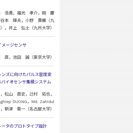
田 浩貴，福光 孝介，岡 慶
，谷本 輝夫，小野 貴継（九
学），井上 弘士（九州大学）
イメージセンサ
辺 直，池田 誠（東京大学）
レンズに向けたパルス密度変
OSバイオセンサ集積システム
nh Quan，松山 直史，辻村 拓也，
ep DUONG，Md. Zahidul
），新津 葵一（名古屋大学）
レータのプロトタイプ設計