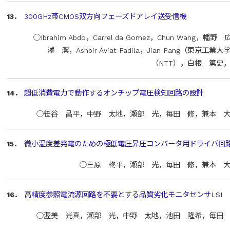
13．
300GHz帯CMOS双方向フェーズドアレイ送受信機
○Ibrahim Abdo，Carrel da Gomez，Chun Wang，幡野 
澤 潔，Ashbir Aviat Fadila，Jian Pang（東
（NTT），白根 篤史
14．
超低消費電力で動作するオンチップ電圧検知回路の設計
○笹谷 昌平，中野 太地，瀬部 光，毎田 修，兼本 
15．
微小温度差発電のための極低電圧昇圧コンバータ用ドライバ回
○三原 柊平，瀬部 光，毎田 修，兼本 
16．
高精度参照電流源回路を不要とする品質劣化モニタセンサLSI
○渥美 光真，瀬部 光，中野 太地，池田 隆希，毎田