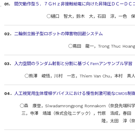
01．
間欠動作型５．７ＧＨｚ非接触給電に向けた昇降圧ＤＣーＤＣ
○樋口 智大，鈴木 大，石田 涼，一色 
02．
二輪倒立振子型ロボットの障害物回避システム
○蔦田 龍一，Trong Thuc H
03．
入力空間のランダム射影と分割に基づくFernアンサンブル学習
○熊澤 峻悟，川村 一志，Thiem Van Chu，本村 
04．
人工視覚用生体埋植デバイスにおける慢性刺激可能なCMOS制
○森 康登，Siwadamrongpong Ronnakorn（奈良
三，寺澤 靖雄（株式会社ニデック），竹原 浩成，春田
隆，太田 淳（