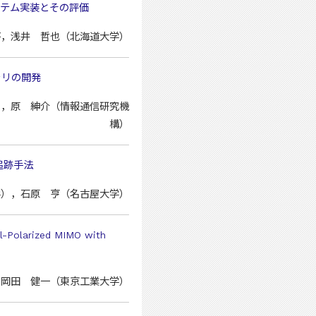
ステム実装とその評価
啓，浅井 哲也（北海道大学）
ラリの開発
），原 紳介（情報通信研究機
構）
追跡手法
学），石原 亨（名古屋大学）
-Polarized MIMO with
 篤史，岡田 健一（東京工業大学）