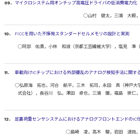
09．
マイクロシステム用オンチップ高電圧ドライバの低消費電力化
○山村 健太，三浦 大毅
10．
FiCCを用いた不揮発スタンダードセルメモリの設計と実測
○阿部 佑貴，小林 和淑（京都工芸繊維大学），塩見 準
11．
車載向けICチップにおける外部擾乱のアナログ検知手法に関す
○弘原海 拓也，河合 航平，三木 拓司，永田 真（神戸大学）
式会社），長谷川 弘，澤田 卓也，三浦 雛，福島 崇仁
12．
足裏荷重センサシステムにおけるアナログフロントエンドのIC
○島崎 凌，高木 駿，岩田 達哉