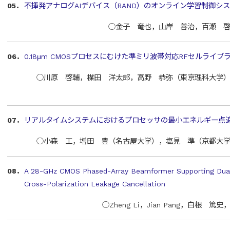
05．
不揮発アナログAIデバイス（RAND）のオンライン学習制御シ
○金子 竜也，山岸 善治，百瀬 
06．
0.18μm CMOSプロセスにむけた準ミリ波帯対応RFセルライブ
○川原 啓輔，楳田 洋太郎，高野 恭弥（東京理科大学
07．
リアルタイムシステムにおけるプロセッサの最小エネルギー点
○小森 工，増田 豊（名古屋大学），塩見 準（京都大
08．
A 28-GHz CMOS Phased-Array Beamformer Supporting Dual
Cross-Polarization Leakage Cancellation
○Zheng Li，Jian Pang，白根