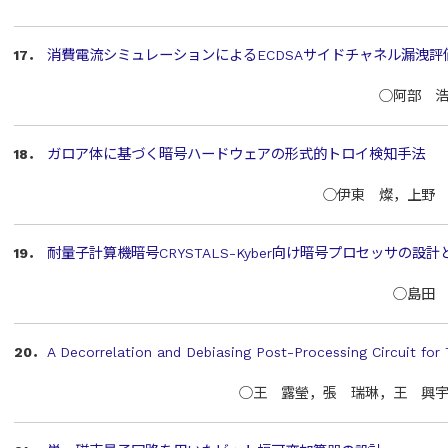
17．
消費電流シミュレーションによるECDSAサイドチャネル漏洩評
○阿部 
18．
ガロア体に基づく暗号ハードウェアの形式的トロイ検知手法
○伊東 燦，上野
19．
耐量子計算機暗号CRYSTALS-Kyber向け暗号プロセッサの設計
○島田
20．
A Decorrelation and Debiasing Post-Processing Circuit for
○王 露瑩，張 瑞琳，王 興