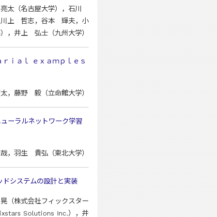
 亮太（名古屋大学），石川
，川上 哲志，谷本 輝夫，小
学），井上 弘士（九州大学）
ｒｉａｌ ｅｘａｍｐｌｅｓ
康太，藤野 毅（立命館大学）
ニューラルネットワーク学習
沢 直哉，羽生 貴弘（東北大学）
ブリッドシステムの設計と実装
 晃（株式会社フィックスター
Solutions Inc.），井