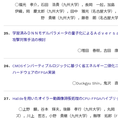
○福光 孝介，石田 浩貴（九州大学），長岡 一起，加島
伊織，岡 慶太郎（九州大学），田中 雅光（名古屋大学）
野 貴継（九州大学），藤巻 朗（名古屋大
25．
学習済みＤＮＮモデルパラメータの量子化によるＡｄｖｅｒｓａ
攻撃対策手法の検討
○増田 春樹，吉田 
26．
CMOSインバーティブルロジックに基づく省エネルギー二値化
ハードウェアのFPGA実装
○Duckgyu Shin，鬼
27．
Halideを用いたオイラー動画像誇張処理のCPU-FPGAハイ
○上野 麟，谷本 輝夫，後藤 孝行（九州大学），丸岡
ズ），川上 哲志，小野 貴継（九州大学），飯塚 拓郎（Fixstars 