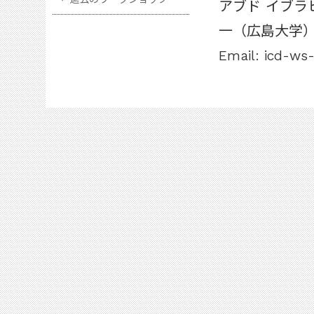
アブド イブラ
一（広島大学
Email: icd-ws-