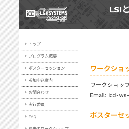
LS
arrow_right
トップ
arrow_right
プログラム概要
ワークショ
arrow_right
ポスターセッション
arrow_right
参加申込案内
ワークショッ
arrow_right
お問合わせ
Email: icd-ws-
arrow_right
実行委員
ポスターセ
arrow_right
FAQ
arrow_right
過去のワークショップ