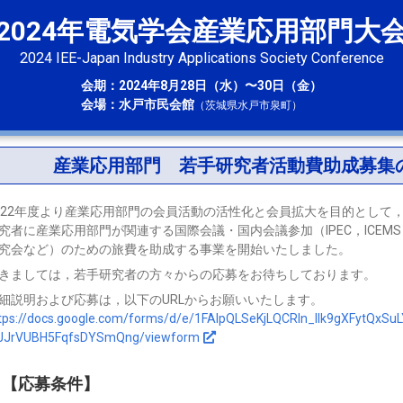
2024年電気学会産業応用部門大
2024 IEE-Japan Industry Applications Society Conference
会期：2024年8月28日（水）〜30日（金）
会場：水戸市民会館
（茨城県水戸市泉町）
産業応用部門 若手研究者活動費助成募集
022年度より産業応用部門の会員活動の活性化と会員拡大を目的として
究者に産業応用部門が関連する国際会議・国内会議参加（IPEC，ICEMS
究会など）のための旅費を助成する事業を開始いたしました。
きましては，若手研究者の方々からの応募をお待ちしております。
細説明および応募は，以下のURLからお願いいたします。
tps://docs.google.com/forms/d/e/1FAIpQLSeKjLQCRIn_IIk9gXFytQxSuL
JJrVUBH5FqfsDYSmQng/viewform
【応募条件】