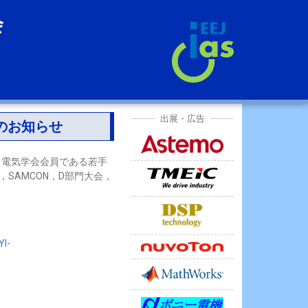
会
出展・広告
のお知らせ
，電気学会会員である若手
，SAMCON，D部門大会，
Yl-