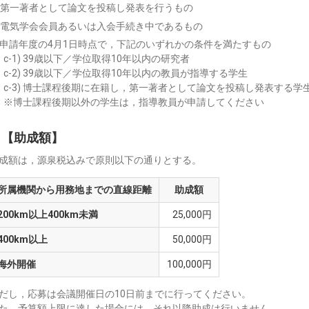
) 第一著者として論文を投稿し発表を行うもの
) 電気学会会員あるいは入会手続き中であるもの
) 申請年度の4月1日時点で，下記のいずれかの条件を満たすもの
c-1) 39歳以下／学位取得10年以内の研究者
c-2) 39歳以下／学位取得10年以内の教員が指導する学生
c-3) 博士課程後期に在籍し，第一著者として論文を投稿し発表する学
※博士課程後期以外の学生は，指導教員が申請してください
【助成額】
成額は，源泉税込みで原則以下の通りとする。
所属機関から用務地までの直線距離
助成額
200km以上400km未満
25,000円
400km以上
50,000円
海外開催
100,000円
だし，応募は会議開催日の10日前までに行ってください。
た，予算額上限に達した場合には，それ以降助成は行いません。