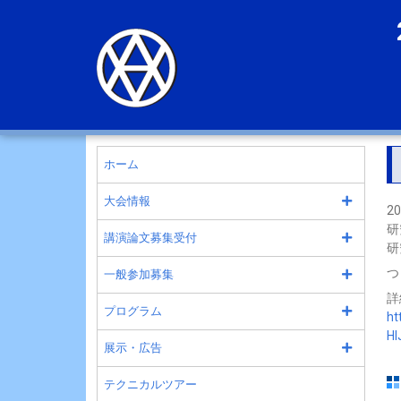
ホーム
大会情報
2
研
講演論文募集受付
研
つ
一般参加募集
詳
プログラム
ht
Hl
展示・広告
テクニカルツアー