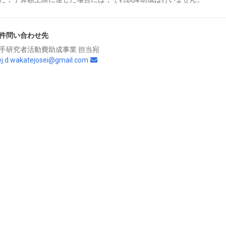
件問い合わせ先
手研究者活動費助成事業 担当宛
ej.d.wakatejosei@gmail.com