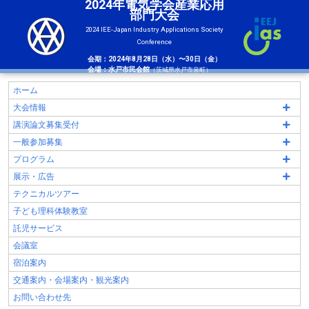
2024年電気学会産業応用
部門大会
2024 IEE-Japan Industry Applications Society
Conference
会期：2024年8月28日（水）〜30日（金）
会場：水戸市民会館
（茨城県水戸市泉町）
ホーム
大会情報
講演論文募集受付
一般参加募集
プログラム
展示・広告
テクニカルツアー
子ども理科体験教室
託児サービス
会議室
宿泊案内
交通案内・会場案内・観光案内
お問い合わせ先