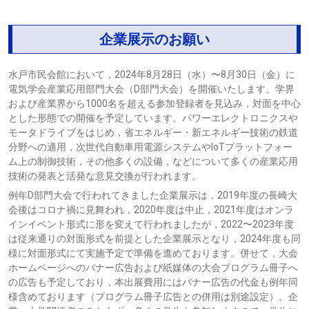
企業展示のお願い
水戸市民会館において，2024年8月28日（水）〜8月30日（金）に
電気学会産業応用部門大会（D部門大会）を開催いたします。学界
および産業界から1000名を超える参加登録者を見込み，対面を中心
とした形態での開催を予定しています。パワーエレクトロニクスや
モータドライブをはじめ，省エネルギー・新エネルギー技術の鉄道
分野への適用，次世代自動車用電源システムやIoTプラットフォー
ム上の制御技術，その他多くの設備，などについて多くの産業応用
技術の発表と活発な意見交換が行われます。
例年D部門大会で行われてきました企業展示は，2019年度の長崎大
会後はコロナ禍に見舞われ，2020年度は中止，2021年度はオンラ
インイベント形式に形を変えて行われましたが，2022〜2023年度
は従来通りの対面形式を前提とした企業展示となり，2024年度も同
様に対面形式にて実施予定で準備を進めております。併せて，大会
ホームページへのバナー広告および紙媒体の大会プログラム冊子へ
の広告も予定しており，本出展費用にはバナー広告の代金も例年同
様含めております（プログラム冊子広告との併用は別途設定）。企