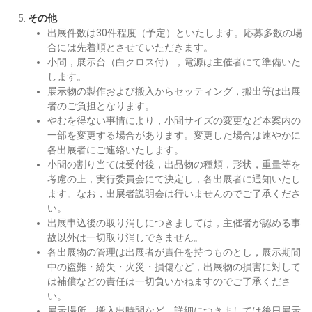
その他
出展件数は30件程度（予定）といたします。応募多数の場
合には先着順とさせていただきます。
小間，展示台（白クロス付），電源は主催者にて準備いた
します。
展示物の製作および搬入からセッティング，搬出等は出展
者のご負担となります。
やむを得ない事情により，小間サイズの変更など本案内の
一部を変更する場合があります。変更した場合は速やかに
各出展者にご連絡いたします。
小間の割り当ては受付後，出品物の種類，形状，重量等を
考慮の上，実行委員会にて決定し，各出展者に通知いたし
ます。なお，出展者説明会は行いませんのでご了承くださ
い。
出展申込後の取り消しにつきましては，主催者が認める事
故以外は一切取り消しできません。
各出展物の管理は出展者が責任を持つものとし，展示期間
中の盗難・紛失・火災・損傷など，出展物の損害に対して
は補償などの責任は一切負いかねますのでご了承くださ
い。
展示場所，搬入出時間など，詳細につきましては後日展示