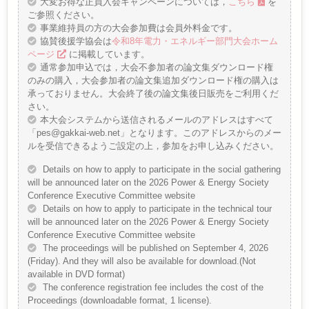
大変お得な正員入会キャンペーンについては，
こちら
を
ご参照ください。
事業維持員の方の大会参加費は会員外料金です。
協賛後援学協会は
令和8年電力・エネルギー部門大会ホーム
ページ
に掲載しています。
通常参加申込では，大会不参加者の論文集ダウンロード権
のみの購入，大会参加者の論文集追加ダウンロード権の購入は
承っておりません。大会終了後の論文集後日販売をご利用くだ
さい。
本大会システムから送信されるメールのアドレスはすべて
「pes@gakkai-web.net」となります。このアドレスからのメー
ルを受信できるようご設定の上，参加をお申し込みください。
Details on how to apply to participate in the social gathering
will be announced later on the 2026 Power & Energy Society
Conference Executive Committee website
Details on how to apply to participate in the technical tour
will be announced later on the 2026 Power & Energy Society
Conference Executive Committee website
The proceedings will be published on September 4, 2026
(Friday). And they will also be available for download.(Not
available in DVD format)
The conference registration fee includes the cost of the
Proceedings (downloadable format, 1 license).