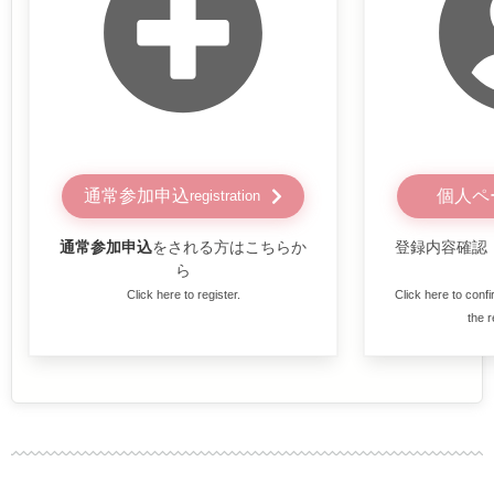
通常参加申込
個人ペ
registration
通常参加申込
をされる方はこちらか
登録内容確認
ら
Click here to register.
Click here to conf
the r