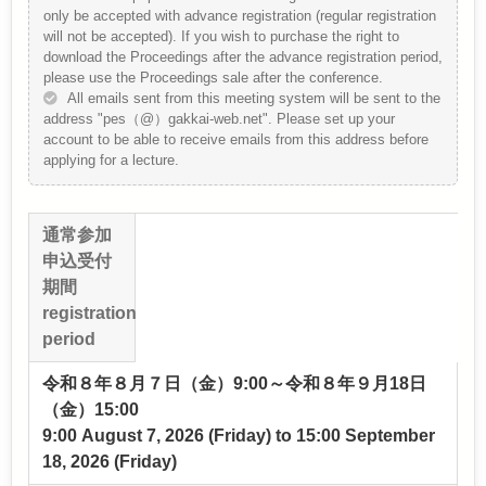
only be accepted with advance registration (regular registration
will not be accepted). If you wish to purchase the right to
download the Proceedings after the advance registration period,
please use the Proceedings sale after the conference.
All emails sent from this meeting system will be sent to the
address "pes（@）gakkai-web.net". Please set up your
account to be able to receive emails from this address before
applying for a lecture.
通常参加
申込受付
期間
registration
period
令和８年８月７日（金）9:00～令和８年９月18日
（金）15:00
9:00 August 7, 2026 (Friday) to 15:00 September
18, 2026 (Friday)