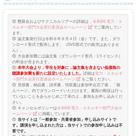
懇親会およびテクニカルツアーの詳細は，
令和8年電⼒・エ
ネルギー部門⼤会実行委員会ホームページ
でご案内してい
ます。
論文集発行日は令和８年９月４日（金）です。また，ダウ
ンロード形式で配布します。（DVD形式での販売はありませ
ん）。
大会参加費には論文集（ダウンロード形式・1ライセンス）
の料金が含まれます。
本年大会より，学生を対象に，論文集を含まない低価格の
聴講参加費を新たに設定いたしました。
詳細は
電⼒・エネルギ
ー部門⼤会実行委員会ホームページ
をご覧ください。
⾒積書，納品書，請求書，領収書は参加申込完了後，「個
⼈ページ」内でダウンロードいただけます。書面の郵送は行っ
ていないことをあらかじめご了承の上，参加をお申し込みくだ
さい。
キャンセルポリシーは
令和8年電力・エネルギー部門大会ホ
ームページ
に掲載しています。
当サイトは「一般参加・共著者参加」申し込みサイトで
す。講演を申し込まれた方は，当サイトでの参加申し込みは不
要です。