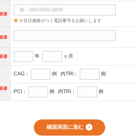
必須
※当日連絡がつく電話番号をお願いします
必須
年
ヶ月
必須
CAG：
例 内TRI：
例
必須
PCI：
例 内TRI：
例
確認画面に進む