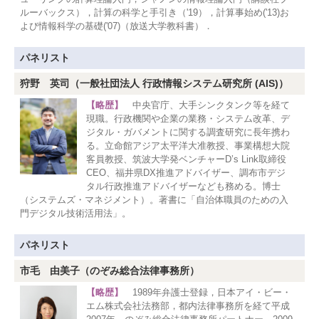
ルーバックス），計算の科学と手引き（'19），計算事始め('13)お
よび情報科学の基礎('07)（放送大学教科書）．
パネリスト
狩野 英司（一般社団法人 行政情報システム研究所 (AIS)）
【略歴】
中央官庁、大手シンクタンク等を経て
現職。行政機関や企業の業務・システム改革、デ
ジタル・ガバメントに関する調査研究に長年携わ
る。立命館アジア太平洋大准教授、事業構想大院
客員教授、筑波大学発ベンチャーD’s Link取締役
CEO、福井県DX推進アドバイザー、調布市デジ
タル行政推進アドバイザーなども務める。博士
（システムズ・マネジメント）。著書に「自治体職員のための入
門デジタル技術活用法」。
パネリスト
市毛 由美子（のぞみ総合法律事務所）
【略歴】
1989年弁護士登録，日本アイ・ビー・
エム株式会社法務部，都内法律事務所を経て平成