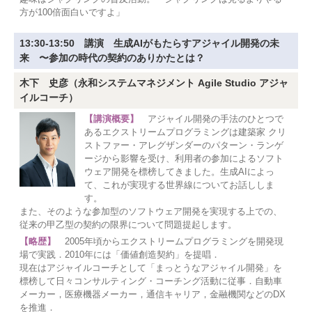
方が100倍面白いですよ」
13:30-13:50 講演 生成AIがもたらすアジャイル開発の未
来 〜参加の時代の契約のありかたとは？
木下 史彦（永和システムマネジメント Agile Studio アジャ
イルコーチ）
【講演概要】
アジャイル開発の手法のひとつで
あるエクストリームプログラミングは建築家 クリ
ストファー・アレグザンダーのパターン・ランゲ
ージから影響を受け、利用者の参加によるソフト
ウェア開発を標榜してきました。生成AIによっ
て、これが実現する世界線についてお話ししま
す。
また、そのような参加型のソフトウェア開発を実現する上での、
従来の甲乙型の契約の限界について問題提起します。
【略歴】
2005年頃からエクストリームプログラミングを開発現
場で実践．2010年には「価値創造契約」を提唱．
現在はアジャイルコーチとして「まっとうなアジャイル開発」を
標榜して日々コンサルティング・コーチング活動に従事．自動車
メーカー，医療機器メーカー，通信キャリア，金融機関などのDX
を推進．