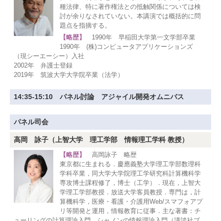
種法律、特に著作権法との抵触関係については検
討が余りなされていない。本講演では概括的に問
題点を指摘する。
【略歴】
1990年 早稲田大学第一文学部卒業
1990年 (株)コンピュータアプリケーションズ
（現シーエーシー）入社
2002年 弁護士登録
2019年 筑波大学大学院卒業（法学）
14:35-15:10 パネル討論 アジャイル開発オムニバス
パネル司会
高岡 詠子（上智大学 理工学部 情報理工学科 教授）
【略歴】
高岡詠子 略歴
東京都に生まれる．慶應義塾大学理工学部数理科
学科卒業，同大学大学院理工学研究科計算機科学
専攻博士課程修了，博士（工学）．現在，上智大
学理工学部教授．放送大学客員教授．専門は，計
算機科学，医療・看護・介護用Web/スマフォアプ
リ等開発と運用，情報教育に従事．主な著書：チ
ューリングの計算理論入門，シャノンの情報理論入門（講談社ブ