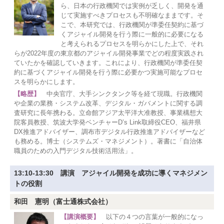
ら、日本の行政機関では実例が乏しく、開発を通
じて実施すべきプロセスも不明確なままです。そ
こで、本研究では、行政機関が準委任契約に基づ
くアジャイル開発を行う際に一般的に必要になる
と考えられるプロセスを明らかにした上で、それ
らが2022年度の東京都のアジャイル開発事業でどの程度実践され
ていたかを確認していきます。これにより、行政機関が準委任契
約に基づくアジャイル開発を行う際に必要かつ実施可能なプロセ
スを明らかにします。
【略歴】
中央官庁、大手シンクタンク等を経て現職。行政機関
や企業の業務・システム改革、デジタル・ガバメントに関する調
査研究に長年携わる。立命館アジア太平洋大准教授、事業構想大
院客員教授、筑波大学発ベンチャーD’s Link取締役CEO、福井県
DX推進アドバイザー、調布市デジタル行政推進アドバイザーなど
も務める。博士（システムズ・マネジメント）。著書に「自治体
職員のための入門デジタル技術活用法」。
13:10-13:30 講演 アジャイル開発を成功に導くマネジメン
トの役割
和田 憲明（富士通株式会社）
【講演概要】
以下の４つの言葉が一般的になっ