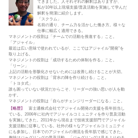
てきました。人それぞれの解釈はありますが、
私が10年以上現場支援/普及活動を実施して学んだ
解釈を簡潔に紹介します。
「スクラム」
名前の通り、チーム力を活かした働き方。様々な
仕事に幅広く適用できる。
マネジメントの役割は「チームでの活動を推進する」こと。
「アジャイル」
最近は広い意味で使われているが、ここではアジャイル"開発"を
取り上げる。
マネジメントの役割は「成功するための体制を作る」こと。
「リーン」
上記の活動を形骸化させないためには改善し続けることが大切。
マネジメントの役割は「背水の陣を作り続ける」こと。
「トヨタ式」
誰も困っていない状況だからこそ、リーダーの強い思いが人を動
かす。
マネジメントの役割は「自らがチェンジリーダーになる」こと。
【略歴】
富士通株式会社でアジャイル開発の支援を長年担当し
ている。2006年に社内でアジャイルコミュニティを作り普及活動
を実施してきた。2011年から現在まで技術支援部門でアジャイル
支援活動に従事している。社外の様々なアジャイルコミュニティ
にも参加し、日本でのアジャイルの潮流を長年肌で感じてきた。
趣味はジャグリングの普及活動。「ジャグリングは見るよりやる