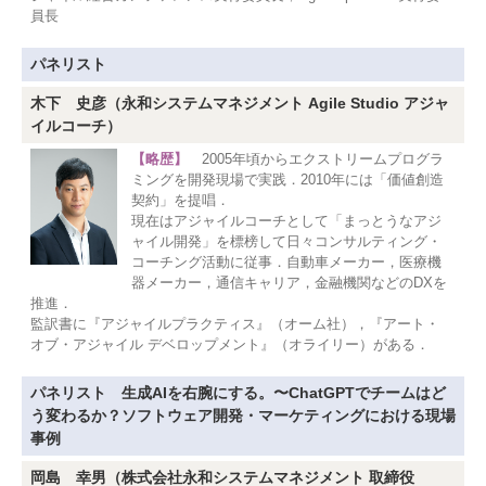
員長
パネリスト
木下 史彦（永和システムマネジメント Agile Studio アジャ
イルコーチ）
【略歴】
2005年頃からエクストリームプログラ
ミングを開発現場で実践．2010年には「価値創造
契約」を提唱．
現在はアジャイルコーチとして「まっとうなアジ
ャイル開発」を標榜して日々コンサルティング・
コーチング活動に従事．自動車メーカー，医療機
器メーカー，通信キャリア，金融機関などのDXを
推進．
監訳書に『アジャイルプラクティス』（オーム社），『アート・
オブ・アジャイル デベロップメント』（オライリー）がある．
パネリスト 生成AIを右腕にする。〜ChatGPTでチームはど
う変わるか？ソフトウェア開発・マーケティングにおける現場
事例
岡島 幸男（株式会社永和システムマネジメント 取締役