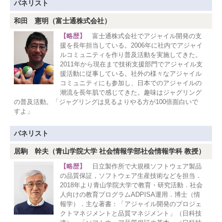
パネリスト
和田 憲明（富士通株式会社）
【略歴】
富士通株式会社でアジャイル開発の支
援を長年担当している。2006年に社内でアジャイ
ルコミュニティを作り普及活動を実施してきた。
2011年から現在まで技術支援部門でアジャイル支
援活動に従事している。社外の様々なアジャイル
コミュニティにも参加し、日本でのアジャイルの
潮流を長年肌で感じてきた。趣味はジャグリング
の普及活動。「ジャグリングは見るよりやる方が100倍面白いで
すよ」
パネリスト
居駒 幹夫（青山学院大学 社会情報学部社会情報学科 教授）
【略歴】
日立製作所で大規模ソフトウェア製品
の品質保証，ソフトウェア生産技術などを担当．
2018年より青山学院大学で教育・研究活動．社会
人向けの教育プログラムADPISA運用．博士（情
報学）．主な著書：「アジャイル開発のプロジェ
クトマネジメントと品質マネジメント」（日科技