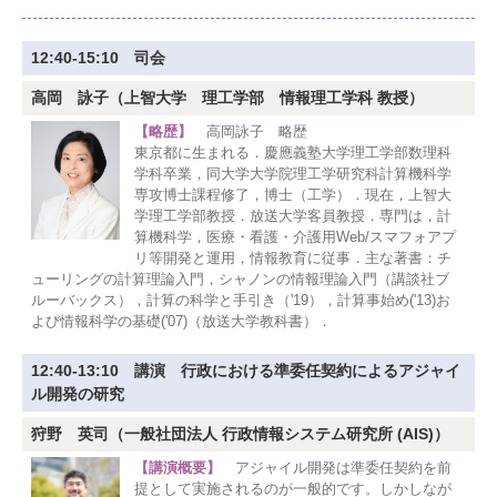
12:40-15:10 司会
高岡 詠子（上智大学 理工学部 情報理工学科 教授）
【略歴】
高岡詠子 略歴
東京都に生まれる．慶應義塾大学理工学部数理科
学科卒業，同大学大学院理工学研究科計算機科学
専攻博士課程修了，博士（工学）．現在，上智大
学理工学部教授．放送大学客員教授．専門は，計
算機科学，医療・看護・介護用Web/スマフォアプ
リ等開発と運用，情報教育に従事．主な著書：チ
ューリングの計算理論入門，シャノンの情報理論入門（講談社ブ
ルーバックス），計算の科学と手引き（'19），計算事始め('13)お
よび情報科学の基礎('07)（放送大学教科書）．
12:40-13:10 講演 行政における準委任契約によるアジャイ
ル開発の研究
狩野 英司（一般社団法人 行政情報システム研究所 (AIS)）
【講演概要】
アジャイル開発は準委任契約を前
提として実施されるのが一般的です。しかしなが