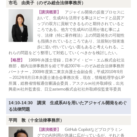
市毛 由美子（のぞみ総合法律事務所）
【講演概要】
アジャイル開発の反復プロセスに
おいて、生成AIを活用する事はスピードと品質ア
ップの双方に貢献できるものと期待されていると
ころである。他方で生成AIの活用が進む事によ
り、法律（特に著作権法）上の問題発生の可能性
も指摘されているところであり、法規制が技術進
歩に追い付いていない面もあると考えられる。こ
れらの問題をどう整理して対処していくべきかを検討したい。
【略歴】
1989年弁護士登録，日本アイ・ビー・エム株式会社法
務部，都内法律事務所を経て平成2007年～のぞみ総合法律事務所
パートナー，2009年度第二東京弁護士会副会長，平成2010年9月
～2012年8月日本弁護士連合会事務次長，現在，情報処理学会LIP
所属，総務省情報通信審議会委員，アスクル㈱社外取締役，出光
興産㈱社外監査役、日立astemo株式会社社外取締役監査等委員
14:10-14:30 講演 生成系AIを用いたアジャイル開発をめぐ
る法律問題
平岡 敦（十全法律事務所）
【講演概要】
GitHub Copilotなどプログラミン
グでのAI利用が急速に広がっているが、それと各