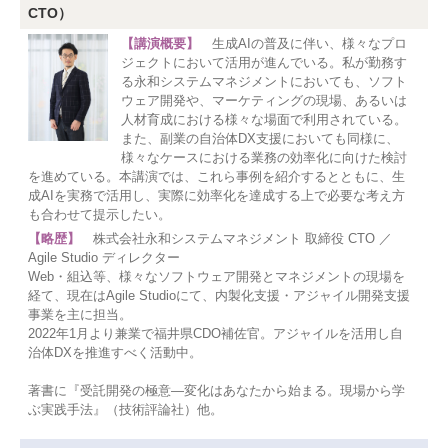
CTO）
【講演概要】
生成AIの普及に伴い、様々なプロ
ジェクトにおいて活用が進んでいる。私が勤務す
る永和システムマネジメントにおいても、ソフト
ウェア開発や、マーケティングの現場、あるいは
人材育成における様々な場面で利用されている。
また、副業の自治体DX支援においても同様に、
様々なケースにおける業務の効率化に向けた検討
を進めている。本講演では、これら事例を紹介するとともに、生
成AIを実務で活用し、実際に効率化を達成する上で必要な考え方
も合わせて提示したい。
【略歴】
株式会社永和システムマネジメント 取締役 CTO ／
Agile Studio ディレクター
Web・組込等、様々なソフトウェア開発とマネジメントの現場を
経て、現在はAgile Studioにて、内製化支援・アジャイル開発支援
事業を主に担当。
2022年1月より兼業で福井県CDO補佐官。アジャイルを活用し自
治体DXを推進すべく活動中。
著書に『受託開発の極意―変化はあなたから始まる。現場から学
ぶ実践手法』（技術評論社）他。