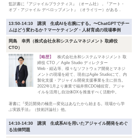
監訳書に『アジャイルプラクティス』（オーム社），『アート・
オブ・アジャイル デベロップメント』（オライリー）がある．
13:50-14:10 講演 生成AIを右腕にする。〜ChatGPTでチー
ムはどう変わるか？マーケティング・人材育成の現場事例
岡島 幸男（株式会社永和システムマネジメント 取締役
CTO）
【略歴】
株式会社永和システムマネジメント 取
締役 CTO ／ Agile Studio ディレクター
Web・組込等、様々なソフトウェア開発とマネジ
メントの現場を経て、現在はAgile Studioにて、内
製化支援・アジャイル開発支援事業を主に担当。
2022年1月より兼業で福井県CDO補佐官。アジャ
イルを活用し自治体DXを推進すべく活動中。
著書に『受託開発の極意―変化はあなたから始まる。現場から学
ぶ実践手法』（技術評論社）他。
14:10-14:30 講演 生成系AIを用いたアジャイル開発をめぐ
る法律問題