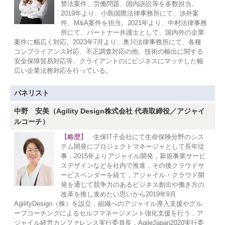
禁法案件、労働問題、国内訴訟等を多数担当。
2019年より、小島国際法律事務所にて、渉外案
件、M&A案件を担当。2021年より、中村法律事務
所にて、パートナー弁護士として、国内外の企業
案件に幅広く対応。2023年7月より、奥川法律事務所にて、各種
コンプライアンス対応、不正調査対応の他、技術の輸出に関する
安全保障貿易対応等、クライアントのにビジネスにマッチした幅
広い企業法務対応を行っている。
パネリスト
中野 安美（Agility Design株式会社 代表取締役／アジャイ
ルコーチ）
【略歴】
生保IT子会社にて生命保険分野のシス
テム開発にプロジェクトマネージャとして長年従
事．2015年よりアジャイル開発，新規事業サービ
スデザインなどを社内で推進．その後クラウドサ
ービスベンダーを経て，アジャイル・クラウド開
発を通じて競争力のあるビジネス創出や働き方の
改革を推し進めたい思いから2019年9月
AgilityDesign（株）を設立．組織へのアジャイル導入支援やグル
ープコーチングによるセルフマネージメント強化支援を行う．ア
ジャイル経営カンファレンス実行委員長，AgileJapan2020実行委