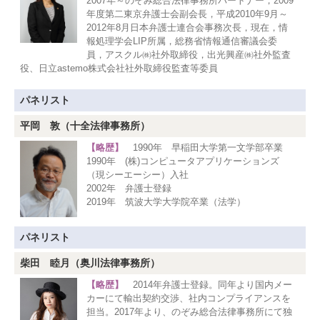
2007年～のぞみ総合法律事務所パートナー，2009
年度第二東京弁護士会副会長，平成2010年9月～
2012年8月日本弁護士連合会事務次長，現在，情
報処理学会LIP所属，総務省情報通信審議会委
員，アスクル㈱社外取締役，出光興産㈱社外監査
役、日立astemo株式会社社外取締役監査等委員
パネリスト
平岡 敦（十全法律事務所）
【略歴】
1990年 早稲田大学第一文学部卒業
1990年 (株)コンピュータアプリケーションズ
（現シーエーシー）入社
2002年 弁護士登録
2019年 筑波大学大学院卒業（法学）
パネリスト
柴田 睦月（奥川法律事務所）
【略歴】
2014年弁護士登録。同年より国内メー
カーにて輸出契約交渉、社内コンプライアンスを
担当。2017年より、のぞみ総合法律事務所にて独