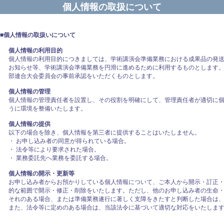
個人情報の取扱について
■個人情報の取扱いについて
個人情報の利用目的
個人情報の利用目的につきましては、学術講演会準備業務における成果品の発
お知らせ等、学術講演会準備業務を円滑に進めるために利用するものとします
部連合大会委員会の事前承認をいただくものとします。
個人情報の管理
個人情報の管理責任者を設置し、その役割を明確にして、管理責任者が適切に
うに環境を整備いたします。
個人情報の提供
以下の場合を除き、個人情報を第三者に提供することはいたしません。
・ お申し込み者の同意が得られている場合。
・ 法令等により要求された場合。
・ 業務委託先へ業務を委託する場合。
個人情報の開示・更新等
お申し込み者からお預かりしている個人情報について、ご本人から開示・訂正
的な範囲で開示・修正・削除をいたします。ただし、他のお申し込み者の生命
それのある場合、または準備業務遂行に著しく支障をきたすと判断した場合は
また、法令等に定めのある場合は、当該法令に基づいて適切な対応をいたしま