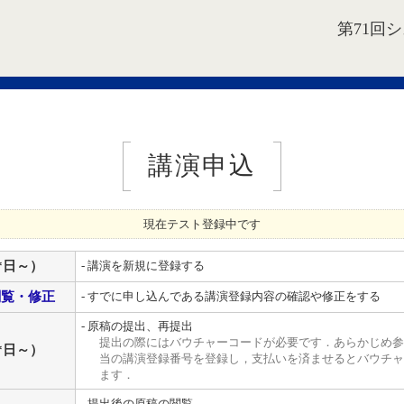
第71回
講演申込
現在テスト登録中です
**日～）
- 講演を新規に登録する
閲覧・修正
- すでに申し込んである講演登録内容の確認や修正をする
- 原稿の提出、再提出
提出の際にはバウチャーコードが必要です．あらかじめ参
**日～）
当の講演登録番号を登録し，支払いを済ませるとバウチャ
ます．
- 提出後の原稿の閲覧