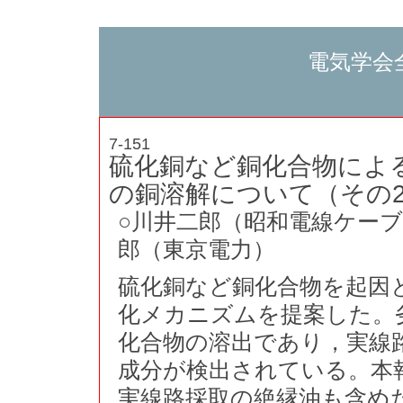
電気学会
7-151
硫化銅など銅化合物によ
の銅溶解について（その
○川井二郎（昭和電線ケー
郎（東京電力）
硫化銅など銅化合物を起因
化メカニズムを提案した。
化合物の溶出であり，実線
成分が検出されている。本
実線路採取の絶縁油も含め