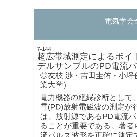
電気学会
7-144
超広帯域測定によるボイド
デルサンプルのPD電流
◎友枝 渉・吉田圭佑・小坪
業大学）
電力機器の絶縁診断として、
電(PD)放射電磁波の測定
は、放射源であるPD電流
ることが重要である。著者ら
流パルス波形を正確に測定