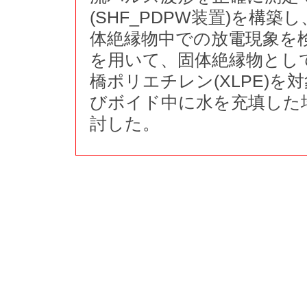
(SHF_PDPW装置)を構
体絶縁物中での放電現象を
を用いて、固体絶縁物とし
橋ポリエチレン(XLPE)
びボイド中に水を充填した
討した。