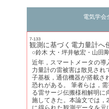
電気学会
7-133
観測に基づく電力量計へ
○鈴木 大・坪井敏宏・山田
近年，スマートメータの導
力量計の雷被害は散見され
子基板，通信機器が搭載さ
恐れがある。 筆者らは，
る雷サージ伝搬様相解明に
施してきた。本論文では，20
に得られた観測データを元