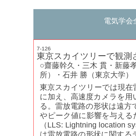
電気学会
7-126
東京スカイツリーで観測
○齋藤幹久・三木 貫・新藤
所）・石井 勝（東京大学）
東京スカイツリーでは現在
に加え、高速度カメラを用
る。雷放電路の形状は遠方
やピーク値に影響を与える
（LLS: Lightning loc
は雷放電路の形状に関する