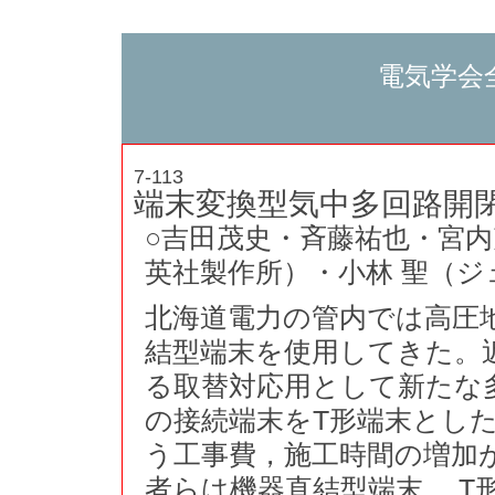
電気学会
7-113
端末変換型気中多回路開
○吉田茂史・斉藤祐也・宮
英社製作所）・小林 聖（ジ
北海道電力の管内では高圧
結型端末を使用してきた。
る取替対応用として新たな
の接続端末をT形端末とし
う工事費，施工時間の増加
者らは機器直結型端末， T