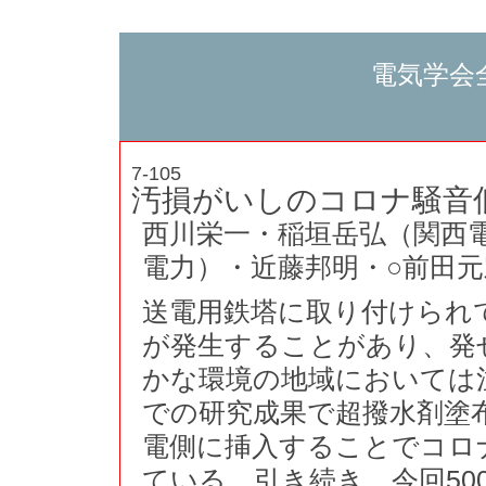
電気学会
7-105
汚損がいしのコロナ騒音
西川栄一・稲垣岳弘（関西
電力）・近藤邦明・○前田
送電用鉄塔に取り付けられ
が発生することがあり、発
かな環境の地域においては
での研究成果で超撥水剤塗布
電側に挿入することでコロ
ている。引き続き、今回50