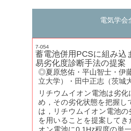
電気学会
7-054
蓄電池併用PCSに組み
易劣化度診断手法の提案
◎夏原悠佑・平山智士・伊藤
立大学）・田中正志（茨城
リチウムイオン電池は劣化
め，その劣化状態を把握し
は，リチウムイオン電池の
を用いることを提案してき
オン電池に0.1Hz程度の