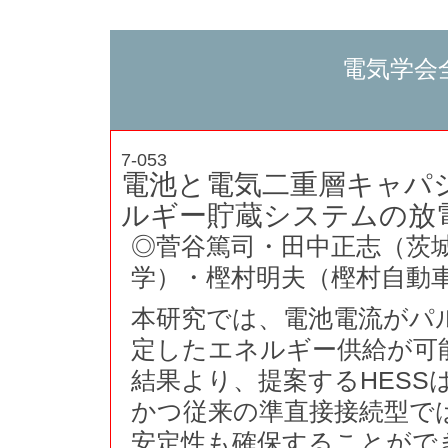
電気学会
7-053
電池と電気二重層キャパ
ルギー貯蔵システムの放
◎菅谷篤司・田中正志（茨城
学）・樫村明夫（樫村自動
本研究では、電池電流がパ
定したエネルギー供給が可能
結果より、提案するHESS
かつ従来の準直接接続型で
安定性も確保することがで