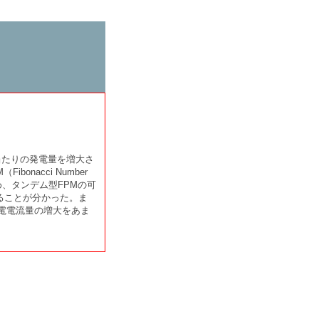
当たりの発電量を増大さ
nacci Number
求め、タンデム型FPMの可
ることが分かった。ま
電電流量の増大をあま