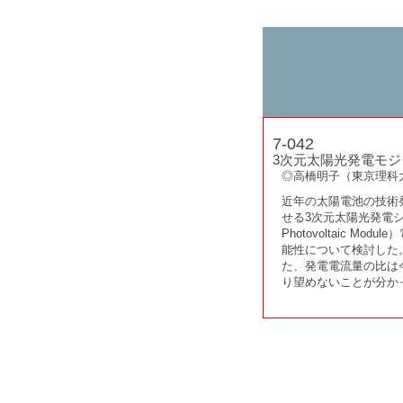
7-042
3次元太陽光発電モジ
◎高橋明子（東京理科
近年の太陽電池の技術
せる3次元太陽光発電シス
Photovoltaic
能性について検討した
た、発電電流量の比は
り望めないことが分か