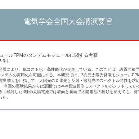
電気学会全国大会講演要旨
ュールFPMのタンデムモジュールに関する考察
大学）
発展により、低コスト化・高性能化が促進している。このことは、設置面積
テムの実用化を可能にする。本研究では、3次元太陽光発電モジュールFPM（Fibo
 Module）電量増大を目指して、太陽光の直達光と反射・散乱光のスペクトル特性を
。 今回の実験結果からは裏面ではやや長波長側にスペクトルがシフトしてい
今回検討した3種の太陽電池では表面と裏面で太陽電池の種類を変えても、発
った。