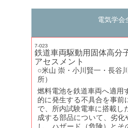
電気学会
7-023
鉄道車両駆動用固体高分
アセスメント
○米山 崇・小川賢一・長谷
所）
燃料電池を鉄道車両へ適用
的に発生する不具合を事前
で、所内試験電車に搭載した
成する部品について、劣化
し、ハザード（危険）とそ