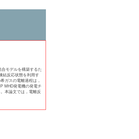
電離再結合モデルを構築するた
の凍結反応状態を利用す
の希ガスの電離過程は，
 MHD発電機の発電チ
る。本論文では，電離反