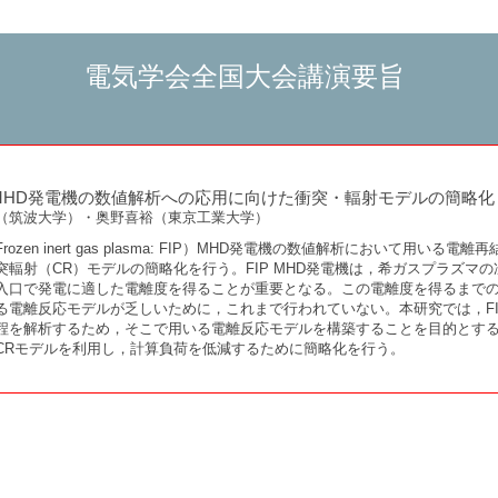
電気学会全国大会講演要旨
MHD発電機の数値解析への応用に向けた衝突・輻射モデルの簡略化
（筑波大学）・奥野喜裕（東京工業大学）
zen inert gas plasma: FIP）MHD発電機の数値解析において用いる
輻射（CR）モデルの簡略化を行う。FIP MHD発電機は，希ガスプラズマ
入口で発電に適した電離度を得ることが重要となる。この電離度を得るまで
る電離反応モデルが乏しいために，これまで行われていない。本研究では，FIP
程を解析するため，そこで用いる電離反応モデルを構築することを目的とす
CRモデルを利用し，計算負荷を低減するために簡略化を行う。