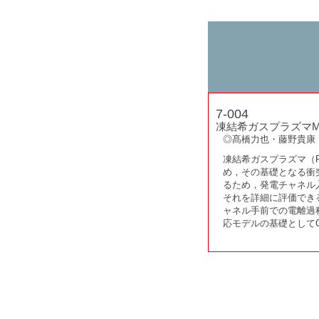
7-004
凍結希ガスプラズマ
◎髙橋力也・藤野貴康
凍結希ガスプラズマ（Fro
め，その基礎となる衝突
るため，発電チャネル
それを詳細に評価でき
ャネル手前での電離過
応モデルの基礎として